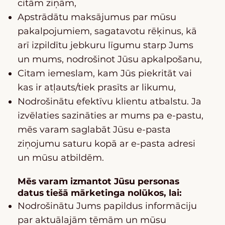
citām ziņām,
Apstrādātu maksājumus par mūsu
pakalpojumiem, sagatavotu rēķinus, kā
arī izpildītu jebkuru līgumu starp Jums
un mums, nodrošinot Jūsu apkalpošanu,
Citam iemeslam, kam Jūs piekritāt vai
kas ir atļauts/tiek prasīts ar likumu,
Nodrošinātu efektīvu klientu atbalstu. Ja
izvēlaties sazināties ar mums pa e-pastu,
mēs varam saglabāt Jūsu e-pasta
ziņojumu saturu kopā ar e-pasta adresi
un mūsu atbildēm.
Mēs varam izmantot Jūsu personas
datus tiešā mārketinga nolūkos, lai:
Nodrošinātu Jums papildus informāciju
par aktuālajām tēmām un mūsu