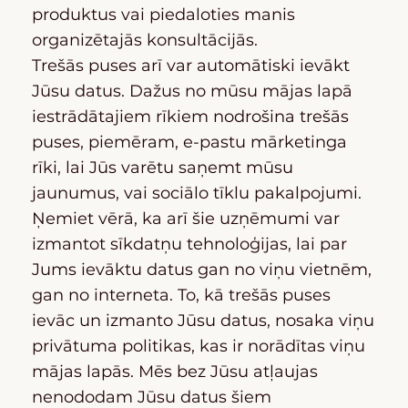
produktus vai piedaloties manis
organizētajās konsultācijās.
Trešās puses arī var automātiski ievākt
Jūsu datus. Dažus no mūsu mājas lapā
iestrādātajiem rīkiem nodrošina trešās
puses, piemēram, e-pastu mārketinga
rīki, lai Jūs varētu saņemt mūsu
jaunumus, vai sociālo tīklu pakalpojumi.
Ņemiet vērā, ka arī šie uzņēmumi var
izmantot sīkdatņu tehnoloģijas, lai par
Jums ievāktu datus gan no viņu vietnēm,
gan no interneta. To, kā trešās puses
ievāc un izmanto Jūsu datus, nosaka viņu
privātuma politikas, kas ir norādītas viņu
mājas lapās. Mēs bez Jūsu atļaujas
nenododam Jūsu datus šiem