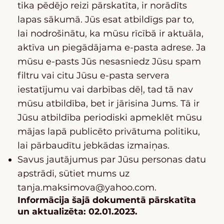
tika pēdējo reizi pārskatīta, ir norādīts
lapas sākumā. Jūs esat atbildīgs par to,
lai nodrošinātu, ka mūsu rīcībā ir aktuāla,
aktīva un piegādājama e-pasta adrese. Ja
mūsu e-pasts Jūs nesasniedz Jūsu spam
filtru vai citu Jūsu e-pasta servera
iestatījumu vai darbības dēļ, tad tā nav
mūsu atbildība, bet ir jārisina Jums. Tā ir
Jūsu atbildība periodiski apmeklēt mūsu
mājas lapā publicēto privātuma politiku,
lai pārbaudītu jebkādas izmaiņas.
Savus jautājumus par Jūsu personas datu
apstrādi, sūtiet mums uz
tanja.maksimova@yahoo.com
.
Informācija šajā dokumentā pārskatīta
un aktualizēta: 02.01.2023.