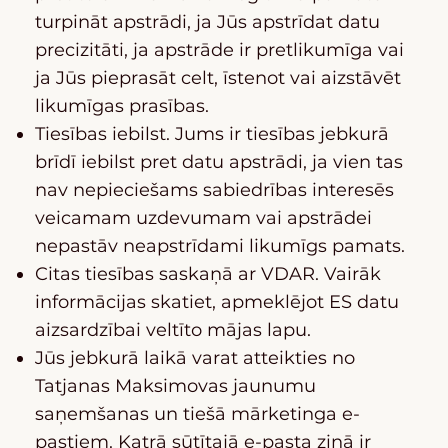
turpināt apstrādi, ja Jūs apstrīdat datu
precizitāti, ja apstrāde ir pretlikumīga vai
ja Jūs pieprasāt celt, īstenot vai aizstāvēt
likumīgas prasības.
Tiesības iebilst. Jums ir tiesības jebkurā
brīdī iebilst pret datu apstrādi, ja vien tas
nav nepieciešams sabiedrības interesēs
veicamam uzdevumam vai apstrādei
nepastāv neapstrīdami likumīgs pamats.
Citas tiesības saskaņā ar VDAR. Vairāk
informācijas skatiet, apmeklējot ES datu
aizsardzībai veltīto mājas lapu.
Jūs jebkurā laikā varat atteikties no
Tatjanas Maksimovas jaunumu
saņemšanas un tiešā mārketinga e-
pastiem. Katrā sūtītajā e-pasta ziņā ir