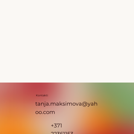
Kontakti
tanja.maksimova@yah
oo.com
+371