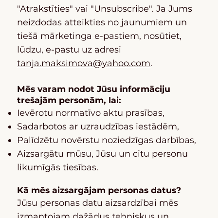
"Atrakstīties" vai "Unsubscribe". Ja Jums
neizdodas atteikties no jaunumiem un
tiešā mārketinga e-pastiem, nosūtiet,
lūdzu, e-pastu uz adresi
tanja.maksimova@yahoo.com
.
Mēs varam nodot Jūsu informāciju
trešajām personām, lai:
Ievērotu normatīvo aktu prasības,
Sadarbotos ar uzraudzības iestādēm,
Palīdzētu novērstu noziedzīgas darbības,
Aizsargātu mūsu, Jūsu un citu personu
likumīgās tiesības.
Kā mēs aizsargājam personas datus?
Jūsu personas datu aizsardzībai mēs
izmantojam dažādus tehniskus un