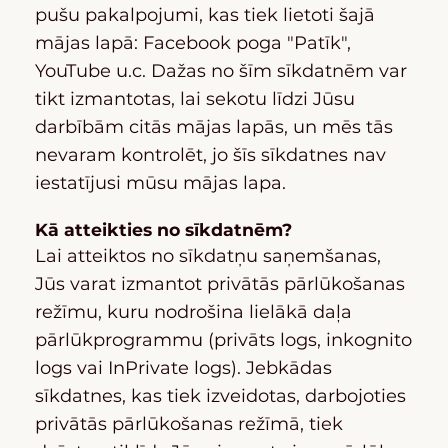
pušu pakalpojumi, kas tiek lietoti šajā
mājas lapā: Facebook poga "Patīk",
YouTube u.c. Dažas no šīm sīkdatnēm var
tikt izmantotas, lai sekotu līdzi Jūsu
darbībām citās mājas lapās, un mēs tās
nevaram kontrolēt, jo šīs sīkdatnes nav
iestatījusi mūsu mājas lapa.
Kā atteikties no sīkdatnēm?
Lai atteiktos no sīkdatņu saņemšanas,
Jūs varat izmantot privātās pārlūkošanas
režīmu, kuru nodrošina lielākā daļa
pārlūkprogrammu (privāts logs, inkognito
logs vai InPrivate logs). Jebkādas
sīkdatnes, kas tiek izveidotas, darbojoties
privātās pārlūkošanas režīmā, tiek